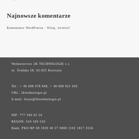
Najnowsze komentarze
Komentator WordPressa
-
Witaj, świecie!
Wydawnictwo 2K TECHNOLOGIE s.c.
ul. Średzka 58, 62-025 Kostrzyn
Tel.: + 48 698 978 848, + 48 608 021 656
URL:
2ktechnologie.pl
E-mail:
biuro@2ktechnologie.pl
NIP: 777 340 02 54
REGON: 524 183 510
Bank: PKO BP 69 1020 40 27 0000 1102 1817 3156