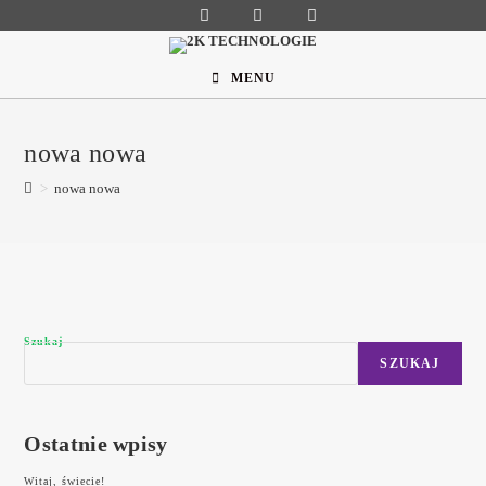
Skip
to
content
MENU
nowa nowa
>
nowa nowa
Szukaj
SZUKAJ
Ostatnie wpisy
Witaj, świecie!