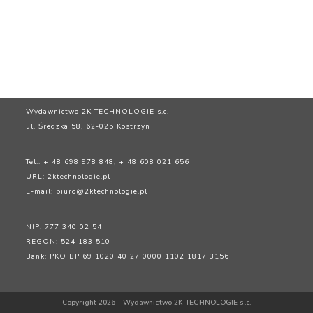
Wydawnictwo 2K TECHNOLOGIE s.c.
ul. Średzka 58, 62-025 Kostrzyn
Tel.: + 48 698 978 848, + 48 608 021 656
URL:
2ktechnologie.pl
E-mail:
biuro@2ktechnologie.pl
NIP: 777 340 02 54
REGON: 524 183 510
Bank: PKO BP 69 1020 40 27 0000 1102 1817 3156
Copyright 2026 - Wydawnictwo 2K TECHNOLOGIE s.c.