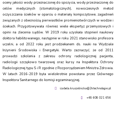
oceny jakości wody przeznaczonej do spożycia, wody przeznaczonej do
celów medycznych (stomatologicznych), nowoczesnych metod
oczyszczania ścieków w oparciu o materiały kompozytowe, zagadnień
związanych z obecnością pierwiastków promieniotwórczych w wodzie i
ściekach. Przygotowywała również wiele ekspertyz przemysłowych i
opinii na zlecenia sądów. W 2019 roku uzyskała stopnień naukowy
doktora habilitowanego, następnie w roku 2021 stanowisko profesora
uczelni, a od 2022 roku jest prodziekanem ds. nauki na Wydziale
Inżynierii Środowiska i Energetyki. Warto zaznaczyć, że od 2011
prowadzi szkolenia z zakresu ochrony radiologicznej pacjenta,
radiologii szczękowo twarzowej oraz kursy na Inspektora Ochrony
Radiologicznej typu S i R zgodnie z Rozporządzeniem Ministra Zdrowia.
W latach 2016-2019 była wielokrotnie powołana przez Głównego
Inspektora Sanitarnego do komisji egzaminacyjnej.
izabela.kruszelnicka@2ktechnologie.pl
+48 608 021 656