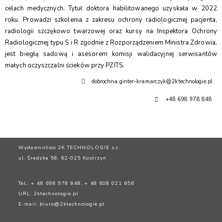
celach medycznych. Tytuł doktora habilitowanego uzyskała w 2022
roku. Prowadzi szkolenia z zakresu ochrony radiologicznej pacjenta,
radiologii szczękowo twarzowej oraz kursy na Inspektora Ochrony
Radiologicznej typu S i R zgodnie z Rozporządzeniem Ministra Zdrowia,
jest biegłą sadową i asesorem komisji walidacyjnej serwisantów
małych oczyszczalni ścieków przy PZITS.
dobrochna.ginter-kramarczyk@2ktechnologie.pl
+48 698 978 848
Wydawnictwo 2K TECHNOLOGIE s.c.
ul. Średzka 58, 62-025 Kostrzyn
Tel.: + 48 698 978 848, + 48 608 021 656
URL:
2ktechnologie.pl
E-mail:
biuro@2ktechnologie.pl