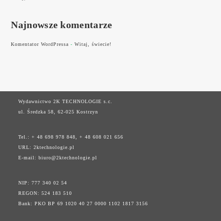
Najnowsze komentarze
Komentator WordPressa
-
Witaj, świecie!
Wydawnictwo 2K TECHNOLOGIE s.c.
ul. Średzka 58, 62-025 Kostrzyn
Tel.: + 48 698 978 848, + 48 608 021 656
URL:
2ktechnologie.pl
E-mail:
biuro@2ktechnologie.pl
NIP: 777 340 02 54
REGON: 524 183 510
Bank: PKO BP 69 1020 40 27 0000 1102 1817 3156