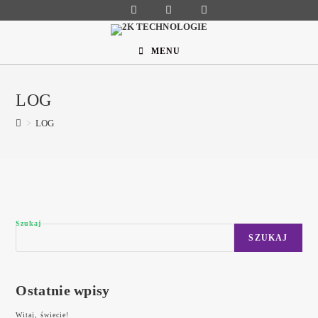
Skip
to
content
MENU
LOG
>
LOG
Szukaj
SZUKAJ
Ostatnie wpisy
Witaj, świecie!