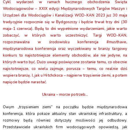
Cykl wydarzeń w ramach hucznego obchodzenia Święta
Wodociągowców – XXIX edycji Międzynarodowych Targów Maszyn i
Urządzeń dla Wodociągów i Kanalizacji WOD-KAN 2023 już 30 maja
tradycyjnie rozpocznie się w Bydgoszczy i będzie trwał trzy dni (30
maja-1 czerwca). Będą to dni wypełnione wydarzeniami, jakie warto
zobaczyć, w których warto uczestniczyć. Targi WOD-KAN,
rozpoznawalna w środowisku konferencja #musthave,
międzynarodowa konferencja oraz wyczekiwany w branży targowy
konkurs to najistotniejsze elementy obchodów, ale nie jedyne, na
których warto być. Dużo uwagi poświęcone zostanie temu, co obecnie
najistotniejsze, co wielu zajmuje, porusza – temu, co realnie dziś
wspiera branżę. I, jak u Hitchckoca – najpierw trzęsienie ziemi, a potem
napięcie będzie narastać.
Ukraina – morze potrzeb…
Owym „trzęsieniem ziemi” na początku będzie międzynarodowa
konferencja, która pokaże aktualny stan ukraińskiej infrastruktury, a
rozmowy będą również dotyczyły możliwości jej odbudowy.
Przedstawiciele ukraińskich firm wodociągowych opowiedzą, jak