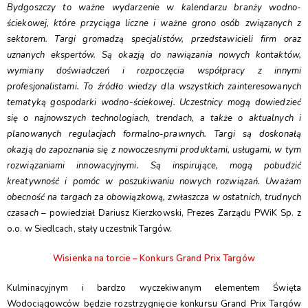
Bydgoszczy to ważne wydarzenie w kalendarzu branży wodno-
ściekowej, które przyciąga liczne i ważne grono osób związanych z
sektorem. Targi gromadzą specjalistów, przedstawicieli firm oraz
uznanych ekspertów. Są okazją do nawiązania nowych kontaktów,
wymiany doświadczeń i rozpoczęcia współpracy z innymi
profesjonalistami. To źródło wiedzy dla wszystkich zainteresowanych
tematyką gospodarki wodno-ściekowej. Uczestnicy mogą dowiedzieć
się o najnowszych technologiach, trendach, a także o aktualnych i
planowanych regulacjach formalno-prawnych. Targi są doskonałą
okazją do zapoznania się z nowoczesnymi produktami, usługami, w tym
rozwiązaniami innowacyjnymi. Są inspirujące, mogą pobudzić
kreatywność i pomóc w poszukiwaniu nowych rozwiązań. Uważam
obecność na targach za obowiązkową, zwłaszcza w ostatnich, trudnych
czasach
– powiedział Dariusz Kierzkowski, Prezes Zarządu PWiK Sp. z
o.o. w Siedlcach, stały uczestnik Targów.
Wisienka na torcie – Konkurs Grand Prix Targów
Kulminacyjnym i bardzo wyczekiwanym elementem Święta
Wodociągowców będzie rozstrzygnięcie konkursu Grand Prix Targów