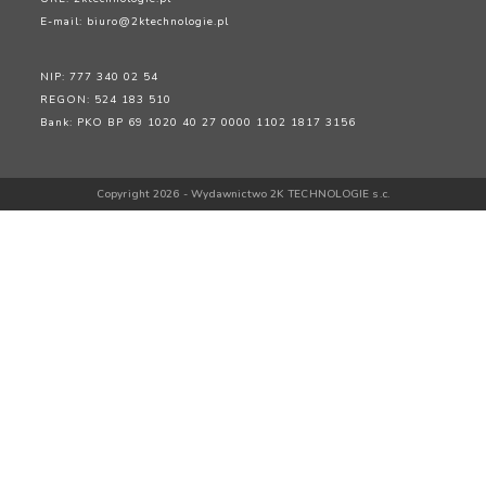
E-mail:
biuro@2ktechnologie.pl
NIP: 777 340 02 54
REGON: 524 183 510
Bank: PKO BP 69 1020 40 27 0000 1102 1817 3156
Copyright 2026 - Wydawnictwo 2K TECHNOLOGIE s.c.