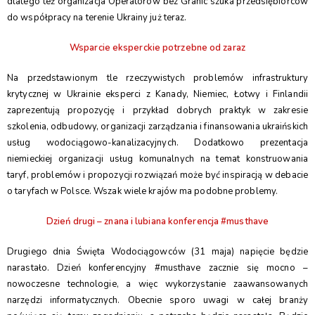
dlatego też organizacja Operatorów bez Granic szuka przedsiębiorców
do współpracy na terenie Ukrainy już teraz.
Wsparcie eksperckie potrzebne od zaraz
Na przedstawionym tle rzeczywistych problemów infrastruktury
krytycznej w Ukrainie eksperci z Kanady, Niemiec, Łotwy i Finlandii
zaprezentują propozycję i przykład dobrych praktyk w zakresie
szkolenia, odbudowy, organizacji zarządzania i finansowania ukraińskich
usług wodociągowo-kanalizacyjnych. Dodatkowo prezentacja
niemieckiej organizacji usług komunalnych na temat konstruowania
taryf, problemów i propozycji rozwiązań może być inspiracją w debacie
o taryfach w Polsce. Wszak wiele krajów ma podobne problemy.
Dzień drugi – znana i lubiana konferencja #musthave
Drugiego dnia Święta Wodociągowców (31 maja) napięcie będzie
narastało. Dzień konferencyjny #musthave zacznie się mocno –
nowoczesne technologie, a więc wykorzystanie zaawansowanych
narzędzi informatycznych. Obecnie sporo uwagi w całej branży