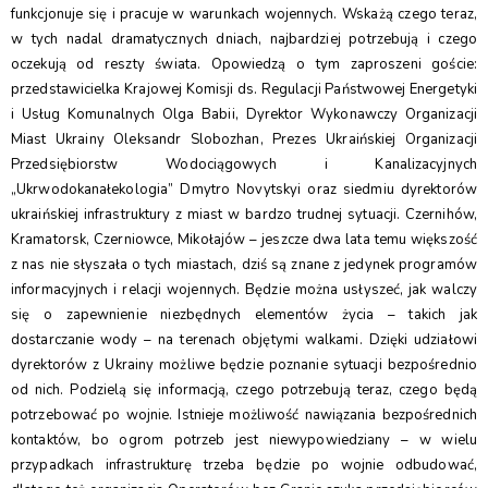
funkcjonuje się i pracuje w warunkach wojennych. Wskażą czego teraz,
w tych nadal dramatycznych dniach, najbardziej potrzebują i czego
oczekują od reszty świata. Opowiedzą o tym zaproszeni goście:
przedstawicielka Krajowej Komisji ds. Regulacji Państwowej Energetyki
i Usług Komunalnych Olga Babii, Dyrektor Wykonawczy Organizacji
Miast Ukrainy Oleksandr Slobozhan, Prezes Ukraińskiej Organizacji
Przedsiębiorstw Wodociągowych i Kanalizacyjnych
„Ukrwodokanałekologia” Dmytro Novytskyi oraz siedmiu dyrektorów
ukraińskiej infrastruktury z miast w bardzo trudnej sytuacji. Czernihów,
Kramatorsk, Czerniowce, Mikołajów – jeszcze dwa lata temu większość
z nas nie słyszała o tych miastach, dziś są znane z jedynek programów
informacyjnych i relacji wojennych. Będzie można usłyszeć, jak walczy
się o zapewnienie niezbędnych elementów życia – takich jak
dostarczanie wody – na terenach objętymi walkami. Dzięki udziałowi
dyrektorów z Ukrainy możliwe będzie poznanie sytuacji bezpośrednio
od nich. Podzielą się informacją, czego potrzebują teraz, czego będą
potrzebować po wojnie. Istnieje możliwość nawiązania bezpośrednich
kontaktów, bo ogrom potrzeb jest niewypowiedziany – w wielu
przypadkach infrastrukturę trzeba będzie po wojnie odbudować,