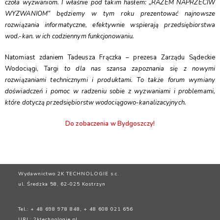
czoła wyzwaniom. I właśnie pod takim hasłem: „RAZEM NAPRZECIW
WYZWANIOM” będziemy w tym roku prezentować najnowsze
rozwiązania informatyczne, efektywnie wspierają przedsiębiorstwa
wod.-kan. w ich codziennym funkcjonowaniu.
Natomiast zdaniem Tadeusza Frączka – prezesa Zarządu Sądeckie
Wodociągi, Targi
to dla nas szansa zapoznania się z nowymi
rozwiązaniami technicznymi i produktami. To także forum wymiany
doświadczeń i pomoc w radzeniu sobie z wyzwaniami i problemami,
które dotyczą przedsiębiorstw wodociągowo-kanalizacyjnych.
Do zobaczenia w Bydgoszczy!
Wydawnictwo 2K TECHNOLOGIE s.c.
ul. Średzka 58, 62-025 Kostrzyn
Tel.: + 48 698 978 848, + 48 608 021 656
URL:
2ktechnologie.pl