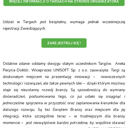
WIĘCEJ INFORMACJI O TARGACH NA STRONIE ORGANIZATORA
Udział w Targach jest bezpłatny, wymaga jednak wcześniejszej
rejestracji Zwiedzających.
ZAREJESTRUJ SIĘ !
Ostatnie zdanie oddamy dwojgu stałym uczestnikom Targów. Aneta
Pecyna-Doktór, Wiceprezes UNISOFT Sp. z o.o. zauważyła:
Targi są
doskonałym miejscem na prezentację innowacji – nowoczesnych
technologii i rozwiązań, ale także pewnych idei – dzięki którym możliwy
staje się nieustanny rozwój branży. Są sposobnością do wymiany
doświadczeń, podsumowania tego, co już udało się osiągnąć i
jednocześnie spojrzenia w przyszłość oraz zaplanowania kierunków dla
dalszego rozwoju. Są też Świętem Branży oraz miejscem dla jej
integracji, która szczególnie teraz – w trudniejszym dla branży
momencie – jest niewątpliwie bardzo potrzebna, by wspólnie stawiać