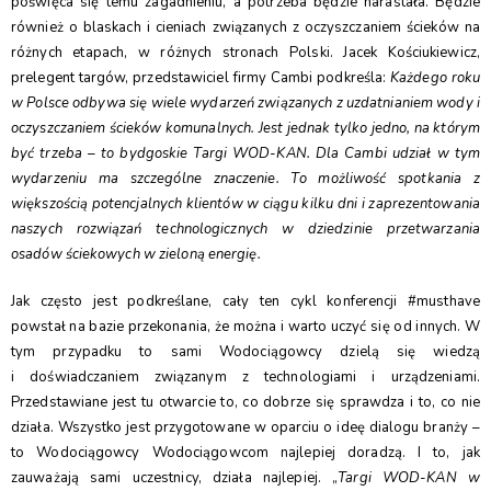
poświęca się temu zagadnieniu, a potrzeba będzie narastała. Będzie
również o blaskach i cieniach związanych z oczyszczaniem ścieków na
różnych etapach, w różnych stronach Polski. Jacek Kościukiewicz,
prelegent targów, przedstawiciel firmy Cambi podkreśla:
Każdego roku
w Polsce odbywa się wiele wydarzeń związanych z uzdatnianiem wody i
oczyszczaniem ścieków komunalnych. Jest jednak tylko jedno, na którym
być trzeba – to bydgoskie Targi WOD-KAN. Dla Cambi udział w tym
wydarzeniu ma szczególne znaczenie. To możliwość spotkania z
większością potencjalnych klientów w ciągu kilku dni i zaprezentowania
naszych rozwiązań technologicznych w dziedzinie przetwarzania
osadów ściekowych w zieloną energię.
Jak często jest podkreślane, cały ten cykl konferencji #musthave
powstał na bazie przekonania, że można i warto uczyć się od innych. W
tym przypadku to sami Wodociągowcy dzielą się wiedzą
i doświadczaniem związanym z technologiami i urządzeniami.
Przedstawiane jest tu otwarcie to, co dobrze się sprawdza i to, co nie
działa. Wszystko jest przygotowane w oparciu o ideę dialogu branży –
to Wodociągowcy Wodociągowcom najlepiej doradzą. I to, jak
zauważają sami uczestnicy, działa najlepiej. „
Targi WOD-KAN w