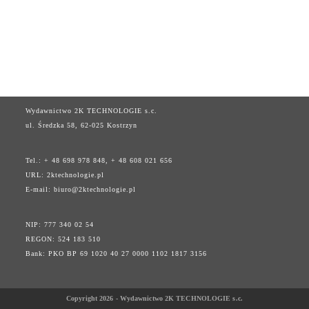
Wydawnictwo 2K TECHNOLOGIE s.c.
ul. Średzka 58, 62-025 Kostrzyn
Tel.: + 48 698 978 848, + 48 608 021 656
URL:
2ktechnologie.pl
E-mail:
biuro@2ktechnologie.pl
NIP: 777 340 02 54
REGON: 524 183 510
Bank: PKO BP 69 1020 40 27 0000 1102 1817 3156
Copyright 2026 - Wydawnictwo 2K TECHNOLOGIE s.c.