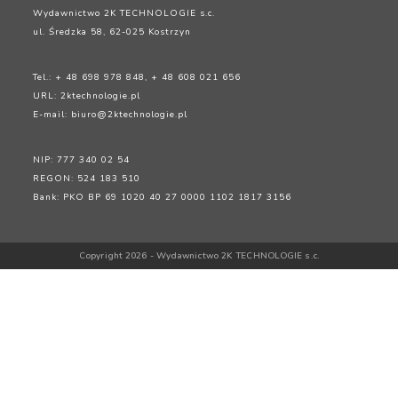
Wydawnictwo 2K TECHNOLOGIE s.c.
ul. Średzka 58, 62-025 Kostrzyn
Tel.: + 48 698 978 848, + 48 608 021 656
URL:
2ktechnologie.pl
E-mail:
biuro@2ktechnologie.pl
NIP: 777 340 02 54
REGON: 524 183 510
Bank: PKO BP 69 1020 40 27 0000 1102 1817 3156
Copyright 2026 - Wydawnictwo 2K TECHNOLOGIE s.c.