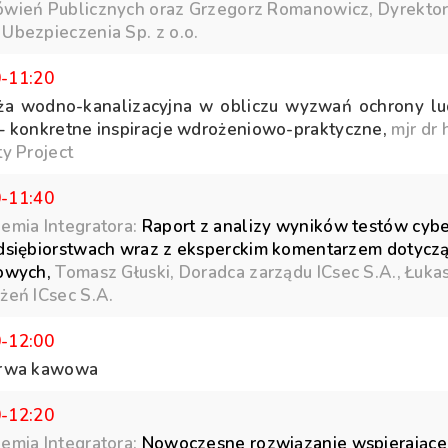
wień Publicznych oraz Grzegorz Romanowicz, Dyrekto
Ubezpieczenia Sp. z o.o.
0-11:20
ża wodno-kanalizacyjna w obliczu wyzwań ochrony lud
– konkretne inspiracje wdrożeniowo-praktyczne,
mjr dr 
y Project
0-11:40
emia Integratora:
Raport z analizy wyników testów cyb
dsiębiorstwach wraz z eksperckim komentarzem dotycz
owych,
Tomasz Głuski, Doradca zarządu ICsec S.A., Łuka
żeń ICsec S.A.
0-12:00
rwa kawowa
0-12:20
emia Integratora:
Nowoczesne rozwiązanie wspierające 