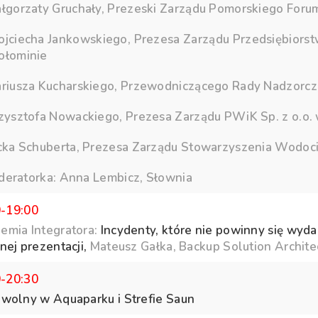
łgorzaty Gruchały, Prezeski Zarządu Pomorskiego Fo
jciecha Jankowskiego, Prezesa Zarządu Przedsiębiorstw
łominie
riusza Kucharskiego, Przewodniczącego Rady Nadzorcze
zysztofa Nowackiego, Prezesa Zarządu PWiK Sp. z o.o.
cka Schuberta, Prezesa Zarządu Stowarzyszenia Wodoc
eratorka: Anna Lembicz, Słownia
0-19:00
emia Integratora:
Incydenty, które nie powinny się wydar
nej prezentacji,
Mateusz Gałka, Backup Solution Archite
0-20:30
 wolny w Aquaparku i Strefie Saun