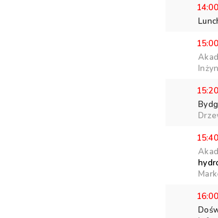
14:0
Lunc
15:0
Akad
Inży
15:2
Bydg
Drze
15:4
Akad
hydr
Marke
16:0
Dośw