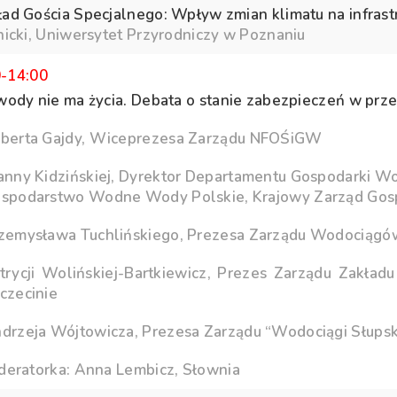
ad Gościa Specjalnego: Wpływ zmian klimatu na infrast
nicki, Uniwersytet Przyrodniczy w Poznaniu
0-14:00
wody nie ma życia. Debata o stanie zabezpieczeń w prze
berta Gajdy, Wiceprezesa Zarządu NFOŚiGW
anny Kidzińskiej, Dyrektor Departamentu Gospodarki 
spodarstwo Wodne Wody Polskie, Krajowy Zarząd Gos
zemysława Tuchlińskiego, Prezesa Zarządu Wodociągów B
trycji Wolińskiej-Bartkiewicz, Prezes Zarządu Zakład
czecinie
drzeja Wójtowicza, Prezesa Zarządu “Wodociągi Słupsk”
eratorka: Anna Lembicz, Słownia