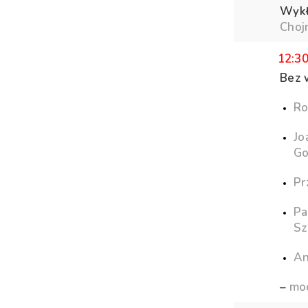
Wykł
Choj
12:3
Bez 
Ro
Jo
Go
Pr
Pa
Sz
An
–
mod