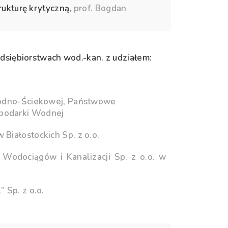
rukturę krytyczną,
prof. Bogdan
dsiębiorstwach wod.-kan. z udziałem:
Wodno-Ściekowej, Państwowe
podarki Wodnej
iałostockich Sp. z o.o.
u Wodociągów i Kanalizacji Sp. z o.o. w
 Sp. z o.o.