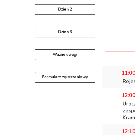
Dzień 2
Dzień 3
Ważne uwagi
11:0
Formularz zgłoszeniowy
Reje
12:0
Uroc
zespó
Kram
12:1