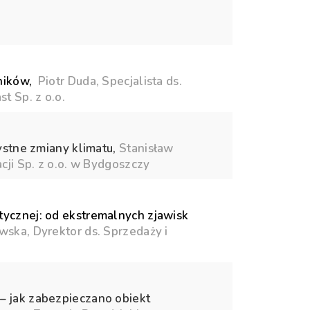
ników,
Piotr Duda, Specjalista ds.
t Sp. z o.o.
ystne zmiany klimatu,
Stanisław
cji Sp. z o.o. w Bydgoszczy
tycznej: od ekstremalnych zjawisk
ska, Dyrektor ds. Sprzedaży i
 jak zabezpieczano obiekt