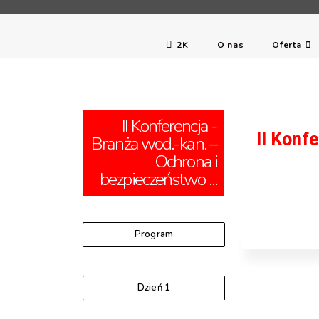
2K
O nas
Oferta
II Konferencja -
II Konf
Branża wod.-kan. –
Ochrona i
bezpieczeństwo ...
Program
Dzień 1