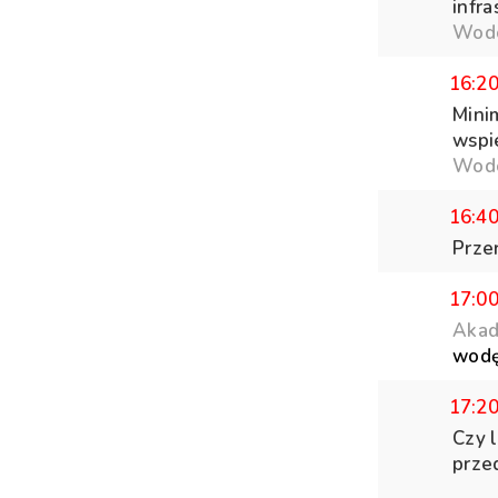
infr
Wodo
16:2
Mini
wspi
Wodo
16:4
Prze
17:0
Akad
wodę
17:2
Czy l
przed