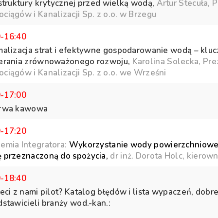
astruktury krytycznej przed wielką wodą,
Artur Stecuła, 
ciągów i Kanalizacji Sp. z o.o. w Brzegu
0-16:40
malizacja strat i efektywne gospodarowanie wodą – kluc
erania zrównoważonego rozwoju,
Karolina Solecka, Pr
ciągów i Kanalizacji Sp. z o.o. we Wrześni
0-17:00
rwa kawowa
0-17:20
emia Integratora:
Wykorzystanie wody powierzchniowej 
 przeznaczoną do spożycia,
dr inż.
Dorota Holc, kierown
0-18:40
eci z nami pilot? Katalog błędów i lista wypaczeń, dobr
stawicieli branży wod.-kan.: