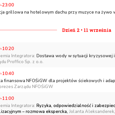
0-23:00
cja grillowa na hotelowym dachu przy muzyce na żywo
Dzień 2 • 11 września
0-10:20
emia Integratora:
Dostawa wody w sytuacji kryzysowej i
du Proffico Sp. z o.o.
0-10:40
ta finansowa NFOŚiGW dla projektów ściekowych i adapt
prezes Zarządu NFOŚiGW
0-11:00
emia Integratora:
Ryzyka, odpowiedzialność i zabezpie
lizacyjnym – rozmowa ekspercka,
Jolanta Aleksanderek,