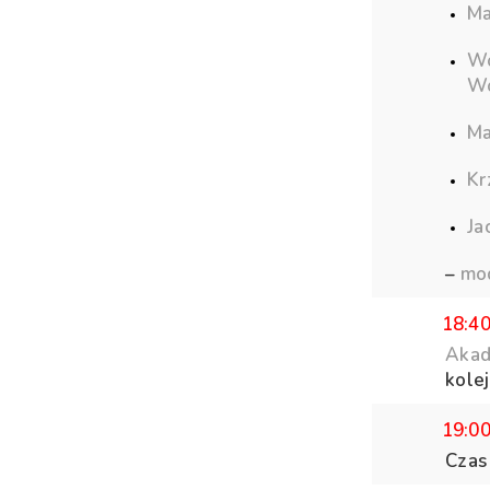
Ma
Wo
Wo
Ma
Kr
Ja
–
mod
18:4
Akad
kolej
19:0
Czas