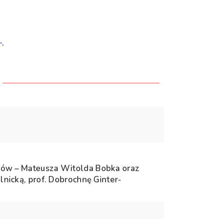
r.
ojów – Mateusza Witolda Bobka oraz
elnicką, prof. Dobrochnę Ginter-