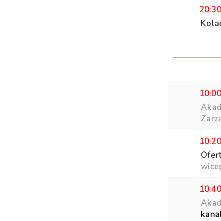
20:3
Kola
10:0
Akad
Zarzą
10:2
Ofer
wice
10:4
Akad
kana