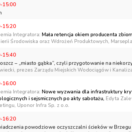
0-15:00
h
0-15:20
emia Integratora:
Mała retencja okiem producenta zbior
nierii Środowiska oraz Wdrożeń Produktowych, Marseplas
0-15:40
oszcz – „miasto gąbka”, czyli przygotowanie na niekorz
wiecki, prezes Zarządu Miejskich Wodociągów i Kanaliza
0-16:00
emia Integratora:
Nowe wyzwania dla infrastruktury kry
ologicznych i sejsmicznych po akty sabotażu,
Edyta Zalew
tingu, Uponor Infra Sp. z o.o.
0-16:20
iadczenia powodziowe oczyszczalni ścieków w Brzegu –