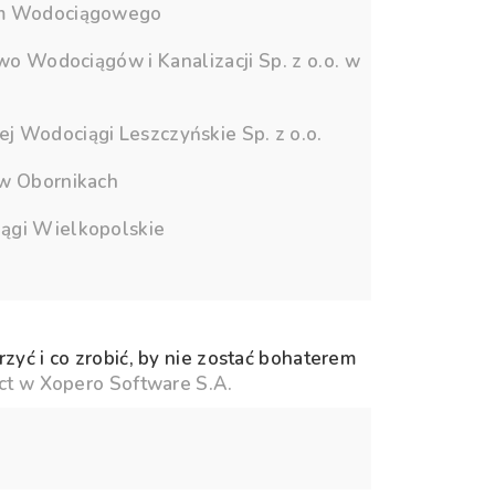
rum Wodociągowego
o Wodociągów i Kanalizacji Sp. z o.o. w
j Wodociągi Leszczyńskie Sp. z o.o.
 w Obornikach
iągi Wielkopolskie
zyć i co zrobić, by nie zostać bohaterem
ct w Xopero Software S.A.