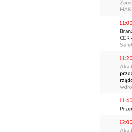
Zamó
MAK 
11:0
Bran
CER 
Safet
11:2
Akad
prze
rząd
wdro
11:4
Prze
12:0
Akad