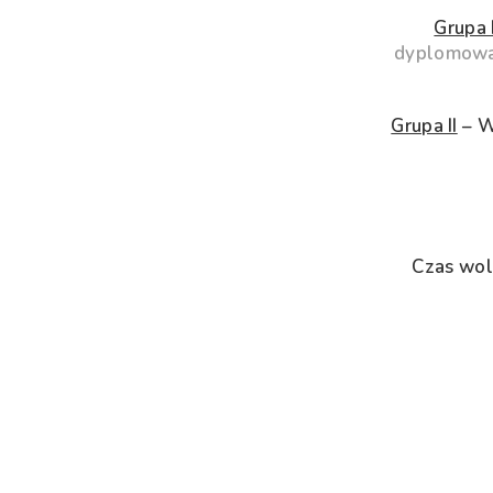
Grupa 
dyplomowan
Grupa II
– Wa
Czas wol