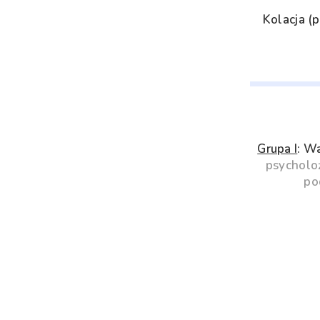
Kolacja (
Grupa I
: W
psycholoż
po