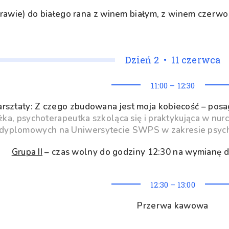
prawie) do białego rana z winem białym, z winem czer
Dzień 2 • 11 czerwca
11:00 – 12:30
arsztaty: Z czego zbudowana jest moja kobiecość – posag
ka, psychoterapeutka szkoląca się i praktykująca w nu
dyplomowych na Uniwersytecie SWPS w zakresie psych
Grupa II
– czas wolny do godziny 12:30 na wymianę
12:30 – 13:00
Przerwa kawowa