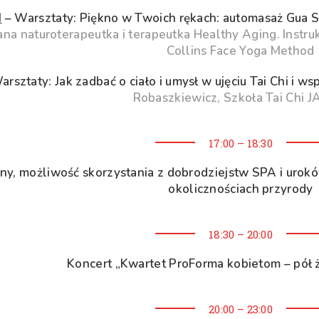
I
– Warsztaty: Piękno w Twoich rękach: automasaż Gua Sh
a naturoterapeutka i terapeutka Healthy Aging. Instruk
Collins Face Yoga Method
rsztaty: Jak zadbać o ciało i umysł w ujęciu Tai Chi i ws
Robaszkiewicz, Szkoła Tai Chi J
17:00 – 18:30
ny, możliwość skorzystania z dobrodziejstw SPA i urok
okolicznościach przyrody
18:30 – 20:00
Koncert „Kwartet ProForma kobietom – pół ż
20:00 – 23:00