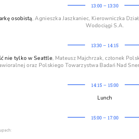
13:00 – 13:30
arkę osobistą
, Agnieszka Jaszkaniec, Kierowniczka Dział
Wodociągi S.A.
13:30 – 14:15
 nie tylko w Seattle
, Mateusz Majchrzak, członek Pol
wioralnej oraz Polskiego Towarzystwa Badań Nad Snem
14:15 – 15:00
Lunch
15:00 – 17:00
upach: