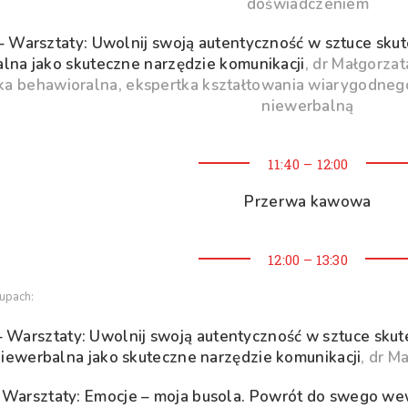
doświadczeniem
 Warsztaty: Uwolnij swoją autentyczność w sztuce skute
lna jako skuteczne narzędzie komunikacji
, dr Małgorza
rka behawioralna, ekspertka kształtowania wiarygodneg
niewerbalną
11:40 – 12:00
Przerwa kawowa
12:00 – 13:30
upach:
 Warsztaty: Uwolnij swoją autentyczność w sztuce skute
iewerbalna jako skuteczne narzędzie komunikacji
, dr M
 Warsztaty: Emocje – moja busola. Powrót do swego w