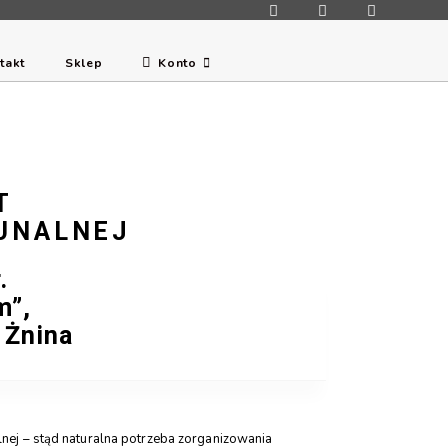
takt
Sklep
Konto
T
UNALNEJ
.
m”,
 Żnina
nej – stąd naturalna potrzeba zorganizowania