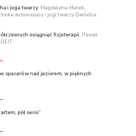
a i joga twarzy
, Magdalena Marek,
torka automasażu i jogi twarzy Danielle
półczesnych osiągnięć fizjoterapii
, Paweł
ADEIT
ów spacerów nad jeziorem, w pięknych
artem, pół serio”