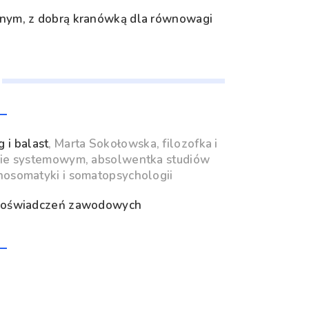
wonym, z dobrą kranówką dla równowagi
 i balast
,
Marta Sokołowska, filozofka i
rcie systemowym, absolwentka studiów
osomatyki i somatopsychologii
 doświadczeń zawodowych