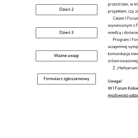
przestrzeni, w 
Dzień 2
projektem, czy 
Celem I Forum K
wyniesionym z F
Dzień 3
wiedzą i doświa
Program I Forum
wzajemnej sympa
komunikacja nie
Ważne uwagi
zrównoważonego
Z „Herbarium” 
Formularz zgłoszeniowy
Uwaga!
W I Forum Kobie
możliwości udzi