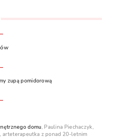
łów
eśmy zupą pomidorową
ewnętrznego domu
,
Paulina Piechaczyk,
 arteterapeutka z ponad 20-letnim