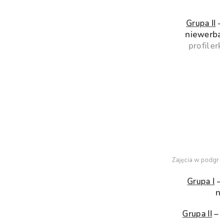
Grupa II
–
niewerba
profile
Zajęcia w podgr
Grupa I
–
n
Grupa II
–