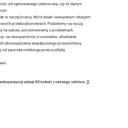
eżności od zajmowanego stanowiska, czy to danym
nym.
et w naszej branży, które dzięki nawiązanym relacjom,
oich przedsiębiorstwach. Podzielimy się naszą
pty na sukces, porozmawiamy o problemach.
i, na nawiązanie nici zrozumienia, obudzenie
kkich (doświadczenia empatycznego przywództwa,
y od zjawiska mobbingu przez politykę
ami.
dsięwzięcia) udział 60 kobiet z naszego sektora.
O