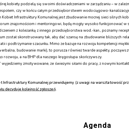
której kobiety podzielą się swoimi doświadczeniami w zarządzaniu – w zal
zespołem, czy w końcu całym przedsiębiorstwem wodociągowo-kanalizacyj
obiet Infrastruktury Komunalnej jest zbudowanie mocnej sieci silnych kobi
orum znajomościom i mentoringowi, będą mogły wysoko funkcjonować w sw
dczeniem z koleżanką z innego przedsiębiorstwa wod.-kan., poznamy rece
 został skonstruowany tak, aby dać szansę na zbudowanie bliższych relacj
tii i podtrzymanie szacunku. Mimo że bazuje na rozwoju kompetencji mię
werbalna, budowanie marki), to porusza również twarde aspekty, począwsz
 rozwoju, a na BHP dla naszego kręgosłupa skończywszy.
wyjedziemy zmotywowane, ze świeżymi siłami do pracy, z nowymi kontakt
t Infrastruktury Komunalnej przewidujemy (z uwagi na warsztatowość prze
ału decyduje kolejność zgłoszeń
.
Agenda